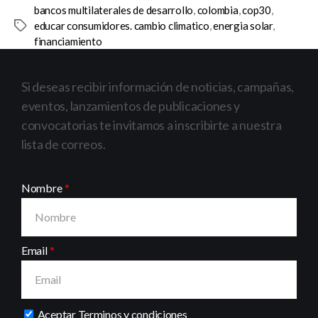
bancos multilaterales de desarrollo
,
colombia
,
cop30
,
educar consumidores. cambio climatico
,
energia solar
,
financiamiento
Si deseas recibir información de noticias, campañas,
eventos, lanzamientos de publicaciones y
convocatorias te invitamos a inscribirte a nuestra
lista de correos.
Nombre
Email
Aceptar
Terminos y condiciones